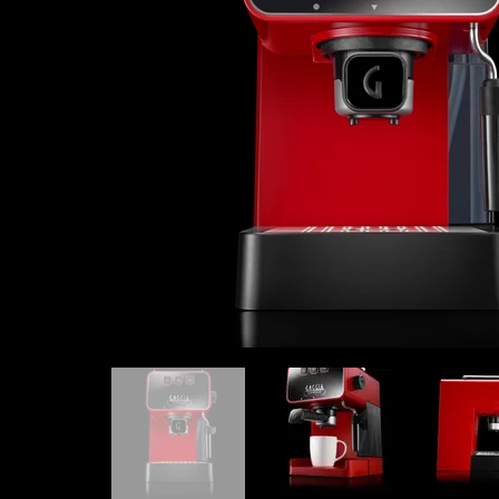
3,7 kg.

Im Lieferumfang der Gaggia Evolution sind ein 
Dosierer/Stampfer für gemahlenen Kaffee und e
Anleitung enthalten.

Sie ist eine gute Wahl für alle, die eine kompakte 
Espressomaschine mit hochwertigen Materialien 
Reihe von Funktionen suchen. 

Das Gerät ist einfach zu bedienen und bietet ko
Ergebnisse.

Hier sind noch einige zusätzliche Details, die Sie 
könnten:

Die Gaggia Evolution hat eine Leistung von 1900 
Die Aufheizzeit beträgt etwa 45 Sekunden.
