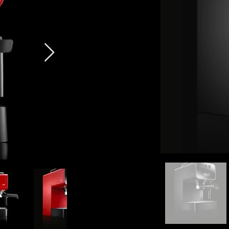
ine 
und einer 
nstante 
interessieren 
Watt.
