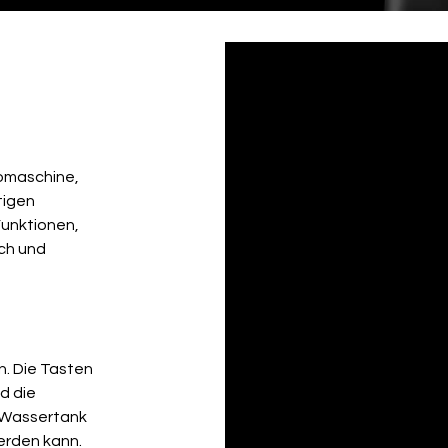
omaschine, 
tigen 
unktionen, 
ch und 
. Die Tasten 
 die 
 Wassertank 
erden kann.
