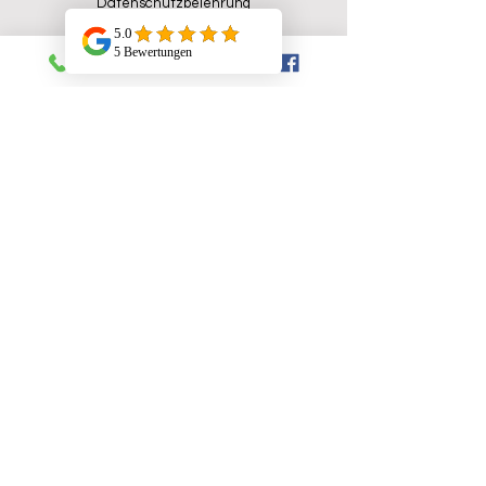
Datenschutzbelehrung
AGB
Technischer Support
Ersatzteile Shop
Konsumenten-Aktionen
Partnerprgramm
Kontakt
Ecaffe Handels GmbH
Ober-Reinbach 12
5600 St. Johann im Pongau
UID-Nummer: ATU82155757
Tel: +43 (0) 664 884 78 050
E-Mail: info@ecaffe-handel.at
Besuchen sie uns.....