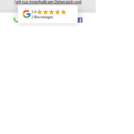
*gilt nur innerhalb von Österreich und
Deutschland
Support
Prospekt A5 pdf.
Versand- Zahlung
Widerrufsrecht
Datenschutzbelehrung
AGB
Technischer Support
Ersatzteile Shop
Konsumenten-Aktionen
Partnerprgramm
Kontakt
Ecaffe Handels GmbH
Ober-Reinbach 12
5600 St. Johann im Pongau