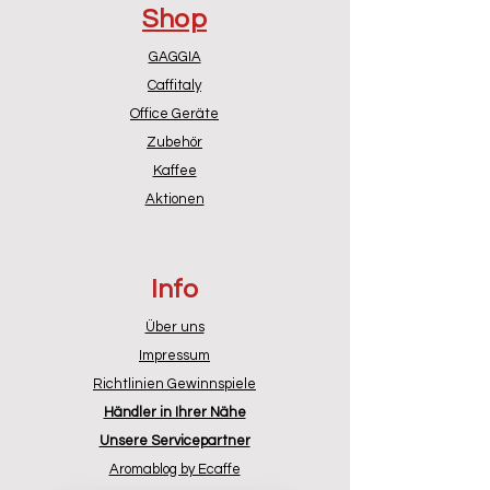
Shop
Schwarz Matt (Matt Black)
Lieferumfang:
GAGGIA
Wassertank komplett
Caffitaly
Frontblende Schwarz Matt
Office Geräte
vormontiert
Zubehör
Original Gaggia Ersatzteil
.
Kaffee
Aktionen
Info
Über uns
Impressum
Richtlinien Gewinnspiele
Händler in Ihrer Nähe
Unsere Servicepartner
Aromablog by Ecaffe