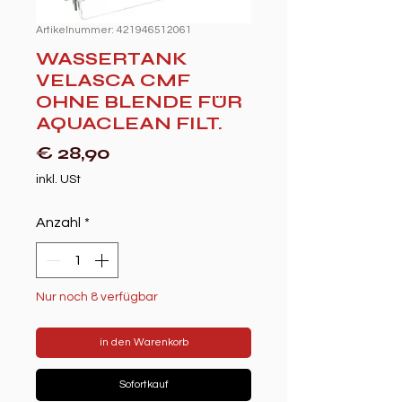
Artikelnummer: 421946512061
WASSERTANK
VELASCA CMF
OHNE BLENDE FÜR
AQUACLEAN FILT.
Preis
€ 28,90
inkl. USt
Anzahl
*
Nur noch 8 verfügbar
in den Warenkorb
Sofortkauf