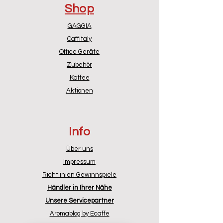
Shop
Artikelnummer:
421946512061
Lieferumfang:
Wassertank ohne
GAGGIA
schwarze Frontblende
Caffitaly
Original Gaggia Ersatzteil
Office Geräte
Zubehör
Kaffee
Aktionen
Info
Über uns
Impressum
Richtlinien Gewinnspiele
Händler in Ihrer Nähe
Unsere Servicepartner
Aromablog by Ecaffe