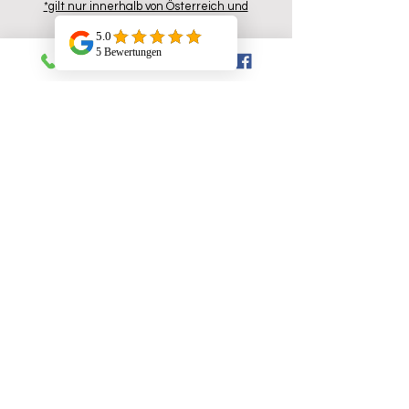
*gilt nur innerhalb von Österreich und
Deutschland
Support
Prospekt A5 pdf.
Versand- Zahlung
Widerrufsrecht
Datenschutzbelehrung
AGB
Technischer Support
Ersatzteile Shop
Konsumenten-Aktionen
Partnerprgramm
Kontakt
Ecaffe Handels GmbH
Ober-Reinbach 12
5600 St. Johann im Pongau