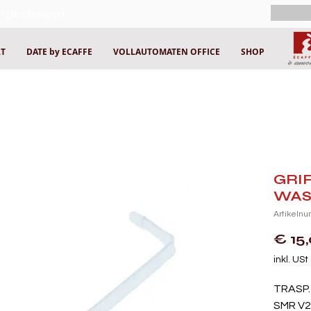
* Bestellwert
LT
DATE by ECAFFE
VOLLAUTOMATEN OFFICE
SHOP
GRI
WAS
Artikeln
€ 15
inkl. USt
TRASP.
SMR V2