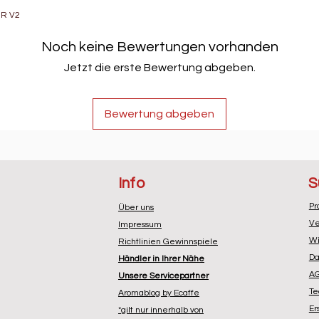
R V2
Noch keine Bewertungen vorhanden
Jetzt die erste Bewertung abgeben.
Bewertung abgeben
Info
S
Pr
Über uns
Ve
Impressum
Wi
Richtlinien Gewinnspiele
Da
Händler in Ihrer Nähe
A
Unsere Servicepartner
Te
Aromablog by Ecaffe
Er
*gilt nur innerhalb von