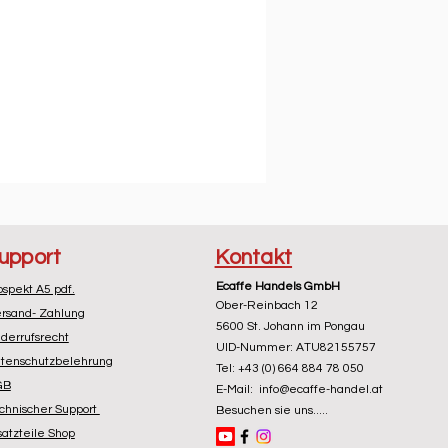
upport
Kontakt
Ecaffe Handels GmbH
ospekt A5 pdf.
Ober-Reinbach 12
rsand- Zahlung
5600 St. Johann im Pongau
derrufsrecht
UID-Nummer: ATU82155757
tenschutzbelehrung
Tel: +43 (0) 664 884 78 050
GB
E-Mail: info@ecaffe-handel.at
chnischer Support
Besuchen sie uns.....
satzteile Shop