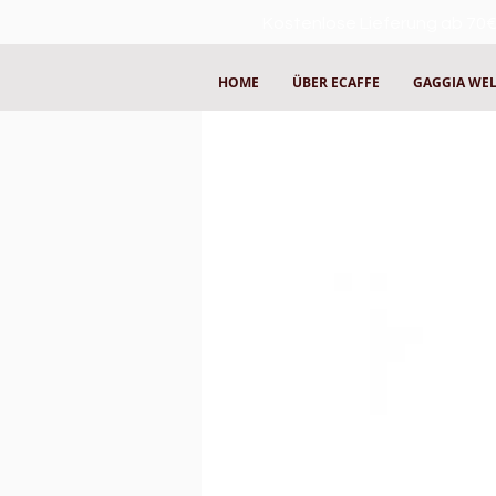
Kostenlose Lieferung ab 70€
HOME
ÜBER ECAFFE
GAGGIA WE