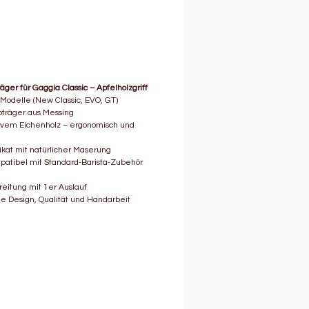
erchromter Messing-Siebträger
bust und präzise
assend für alle Gaggia Classic
lle
tandardgröße: 58 mm
ger für Gaggia Classic – Apfelholzgriff
durchmesser, 220 mm
 Modelle (New Classic, EVO, GT)
bträger aus Messing
amtlänge
sivem Eichenholz – ergonomisch und
ür perfekten Espresso mit 1er
auf
ikat mit natürlicher Maserung
atibel mit Standard-Barista-Zubehör
hochwertiges Upgrade für Ihre
e oder als Geschenk für einen
reitung mit 1er Auslauf
 Kaffee-Enthusiasten – dieser
ie Design, Qualität und Handarbeit
ger bringt Barista-Qualität
tlose Schönheit in Ihre tägliche
outine.