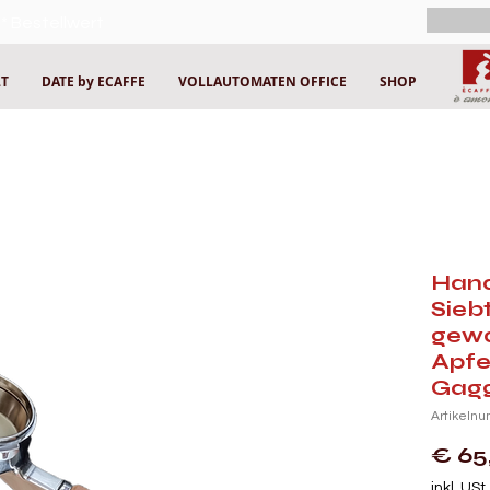
* Bestellwert
LT
DATE by ECAFFE
VOLLAUTOMATEN OFFICE
SHOP
Hand
Sieb
gew
Apfel
Gagg
Artikeln
€ 65
inkl. USt