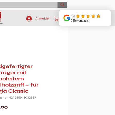
Anmelden
gefertigter
träger mit
achstem
holzgriff – für
ia Classic
ummer: 421945945032557
Preis
,90