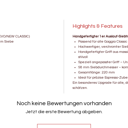
✔️ V
– ro
✔️ P
Highlights & Features
Mode
✔️ S
4/EVO/NEW CLASSIC)
Handgefertigter 1er Auslauf-Siebträ
Sieb
8 mm Siebe
Passend für alle Gaggia Classic
Hochwertiger, verchromter Sie
Ges
Handgefertigter Griff aus mas
✔️ F
stilvoll
Ausl
Speziell angepasster Griff – Un
58 mm Siebdurchmesser – komp
Ob als 
Gesamtlänge: 220 mm
Maschin
Ideal für präzise Espresso-Zube
echten
Ein besonderes Upgrade für alle, d
schätzen.
Siebträ
und zei
Noch keine Bewertungen vorhanden
Kaffeer
Jetzt die erste Bewertung abgeben.