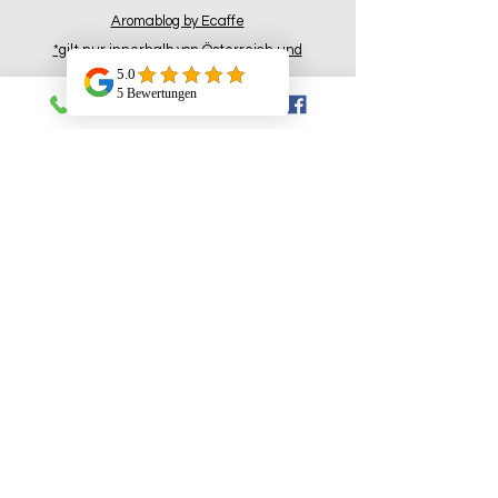
Aromablog by Ecaffe
*gilt nur innerhalb von Österreich und
Deutschland
Support
Prospekt A5 pdf.
Versand- Zahlung
Widerrufsrecht
Datenschutzbelehrung
AGB
Technischer Support
Ersatzteile Shop
Konsumenten-Aktionen
Partnerprgramm
Kontakt
Ecaffe Handels GmbH