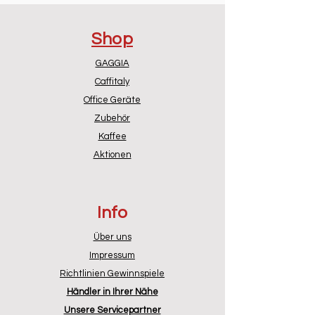
Es ist erstaunlich, wie ein kleiner
Faktor wie die Größe des
Shop
Milchkännchens einen großen
Einfluss auf das Ergebnis haben
GAGGIA
kann.
Caffitaly
Mit der Gaggia Classic und den
Office Geräte
richtigen Techniken können Sie
Zubehör
jederzeit ein köstliches Getränk
Kaffee
in From von Late Art zubereiten.
Aktionen
Info
Über uns
Impressum
Richtlinien Gewinnspiele
Händler in Ihrer Nähe
Unsere Servicepartner