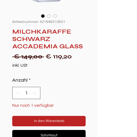
Artikelnummer: 421946510651
MILCHKARAFFE
SCHWARZ
ACCADEMIA GLASS
Standardpreis
Sale-
 € 149,00 
€ 119,20
Preis
inkl. USt
Anzahl
*
Nur noch 1 verfügbar
in den Warenkorb
Sofortkauf