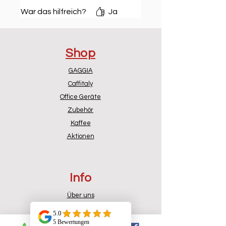
Die neue Artikelnummer
War das hilfreich?
Ja
421946510651
ersetzt die
bisherige
421946508021
.
Shop
GAGGIA
Caffitaly
Office Geräte
Zubehör
Kaffee
Aktionen
Info
Über uns
Impressum
Richtlinien Gewinnspiele