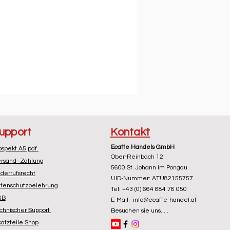
upport
Kontakt
Ecaffe Handels GmbH
ospekt A5 pdf.
Ober-Reinbach 12
rsand- Zahlung
5600 St. Johann im Pongau
derrufsrecht
UID-Nummer: ATU82155757
tenschutzbelehrung
Tel: +43 (0) 664 884 78 050
GB
E-Mail: info@ecaffe-handel.at
chnischer Support
Besuchen sie uns.....
satzteile Shop