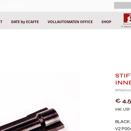
* Bestellwert
LT
DATE by ECAFFE
VOLLAUTOMATEN OFFICE
SHOP
STI
INN
Artikeln
€ 4,
inkl. USt
BLACK 
V2 P00