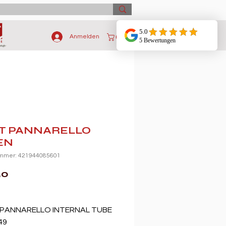
Anmelden
FT PANNARELLO
EN
ummer: 421944085601
Preis
50
PANNARELLO INTERNAL TUBE 
49