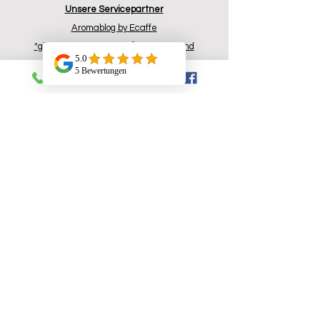
Unsere Servicepartner
Aromablog by Ecaffe
*gilt nur innerhalb von Österreich und
Deutschland
Support
Prospekt A5 pdf.
Versand- Zahlung
Widerrufsrecht
Datenschutzbelehrung
AGB
Technischer Support
Ersatzteile Shop
Konsumenten-Aktionen
Partnerprgramm
Kontakt