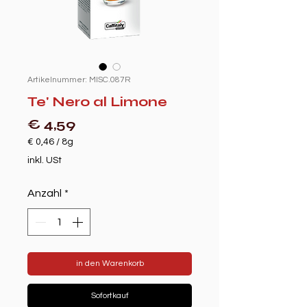
Artikelnummer: MISC.087R
Te' Nero al Limone
Preis
€ 4,59
€ 0,46
/
8g
€ 0,46
inkl. USt
pro
8
Anzahl
*
Gramm
in den Warenkorb
Sofortkauf